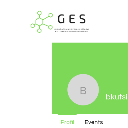
bkutsi
bkutsi
Profil
Events