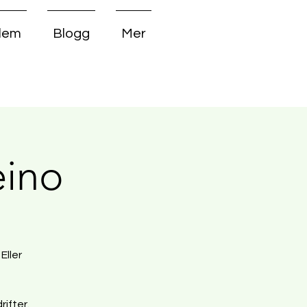
dlem
Blogg
Mer
eino
Eller
ifter.