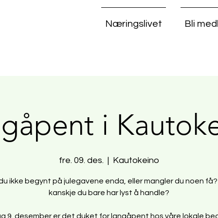
Næringslivet
Bli me
gåpent i Kautok
fre. 09. des.
  |  
Kautokeino
du ikke begynt på julegavene enda, eller mangler du noen få? 
kanskje du bare har lyst å handle?
g 9. desember er det duket for langåpent hos våre lokale bedr