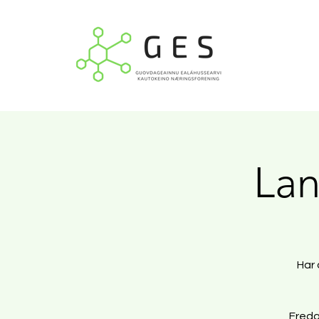
Lan
Har 
Freda