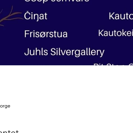
Norge
ntet