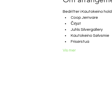
Bedrifter i Kautokeino hold
Coop Jernvare
Čiŋat
Juhls Silvergallery
Kautokeino Sølvsmie
Frisørstua
Vis mer