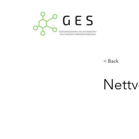
< Back
Nettv