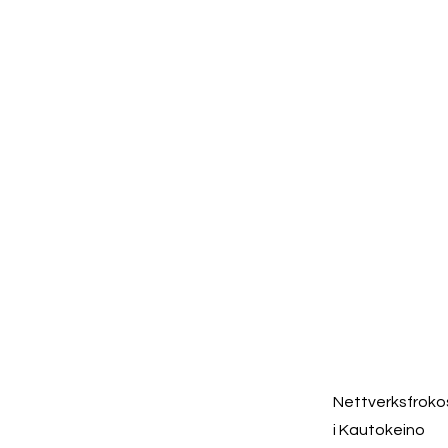
Nettverksfroko
i Kautokeino