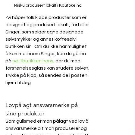
Risku produsert lokalt i Kautokeino.
-Vi håper folk kjøpe produkter som er 
designet og produsert lokalt, forteller 
Singer, som selger egne designede 
sølvsmykker og annet koftesølv i 
butikken sin.  Om du ikke har mulighet 
å komme innom Singer, kan du gå inn 
på 
nettbutikken hans,
 der du med 
forstørrelsesglass kan studere sølvet, 
trykke på kjøp, så sendes de i posten 
hjem til deg. 
Lovpålagt ansvarsmerke på 
sine produkter
Som gullsmed er man pålagt ved lov å 
ansvarsmerke alt man produserer og 