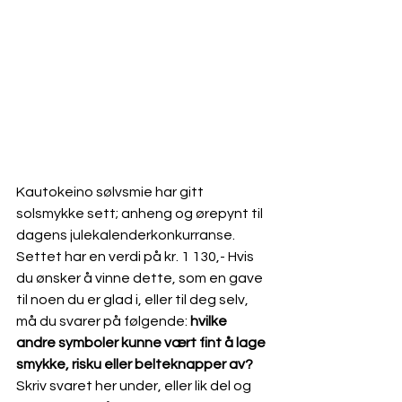
Kautokeino sølvsmie har gitt 
solsmykke sett; anheng og ørepynt til 
dagens julekalenderkonkurranse. 
Settet har en verdi på kr. 1 130,- Hvis 
du ønsker å vinne dette, som en gave 
til noen du er glad i, eller til deg selv, 
må du svarer på følgende: 
hvilke 
andre symboler kunne vært fint å lage 
smykke, risku eller belteknapper av? 
Skriv svaret her under, eller lik del og 