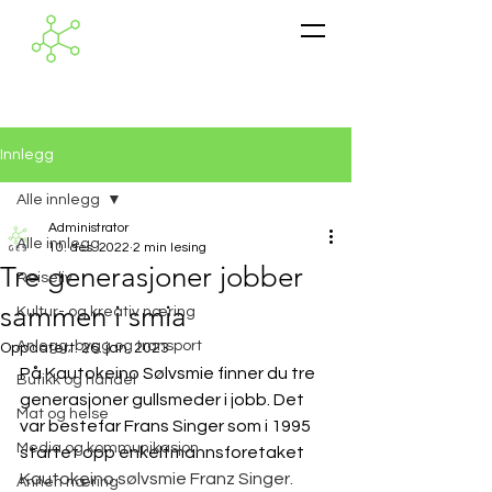
Innlegg
Alle innlegg
Administrator
Alle innlegg
10. des. 2022
2 min lesing
Tre generasjoner jobber
Reiseliv
sammen i smia
Kultur- og kreativ næring
Anlegg, bygg og transport
Oppdatert:
26. jan. 2023
På Kautokeino Sølvsmie finner du tre 
Butikk og handel
generasjoner gullsmeder i jobb. Det 
Mat og helse
var bestefar Frans Singer som i 1995 
Media og kommunikasjon
startet opp enkeltmannsforetaket 
Kautokeino sølvsmie Franz Singer. 
Annen næring