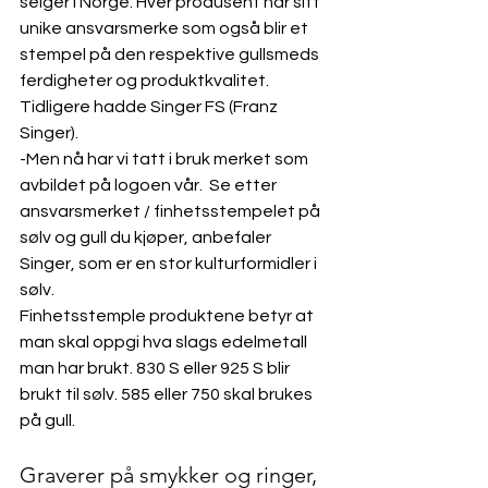
selger i Norge. Hver produsent har sitt 
unike ansvarsmerke som også blir et 
stempel på den respektive gullsmeds 
ferdigheter og produktkvalitet.  
Tidligere hadde Singer FS (Franz 
Singer).
-Men nå har vi tatt i bruk merket som 
avbildet på logoen vår.  Se etter 
ansvarsmerket / finhetsstempelet på 
sølv og gull du kjøper, anbefaler 
Singer, som er en stor kulturformidler i 
sølv. 
Finhetsstemple produktene betyr at 
man skal oppgi hva slags edelmetall 
man har brukt. 830 S eller 925 S blir 
brukt til sølv. 585 eller 750 skal brukes 
på gull.
Graverer på smykker og ringer, 