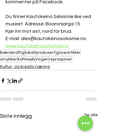
kommenter på Facebook.
Du finner Kautokeino Sølvsmie like ved 
museet. Adresse: Boaronjarga 15. 
Kjør inn mot øst, nord for brua.
E-mail: alex@kautokeinosolvsmie.no
www.kautokeinosolvsmie.no
bærekraftig
lokaltprodusert
gaveartikler
smykker
koftesølv
ringer
reprasjoner
Kultur- og kreativ næring
Se alle
Siste innlegg