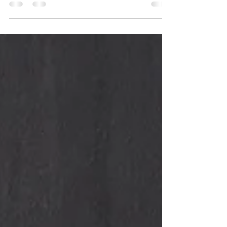
Visste du at i Kautokeino har vi en bedrift kalt
Arctic Urbi AS som selger både reinburger, tilbyr
catering av mat, og tilbyr pakketur på...