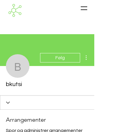
Flere handlinger
Følg
bkutsi
bkutsi
Arrangementer
Spor og administrer arrangementer